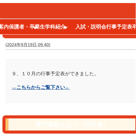
案内
保護者・卒業生
学科紹介
入試・説明会
行事予定表
９、１０月の行事予定表
(
2024年9月19日 09:40
)
９、１０月の行事予定表ができました。
→こちらからご覧下さい←
専門高校とは？（文科省）