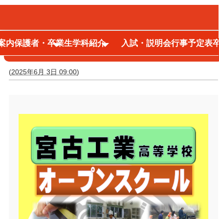
案内
保護者・卒業生
学科紹介
入試・説明会
行事予定表
オープンスクールのご案内
(
2025年6月 3日 09:00
)