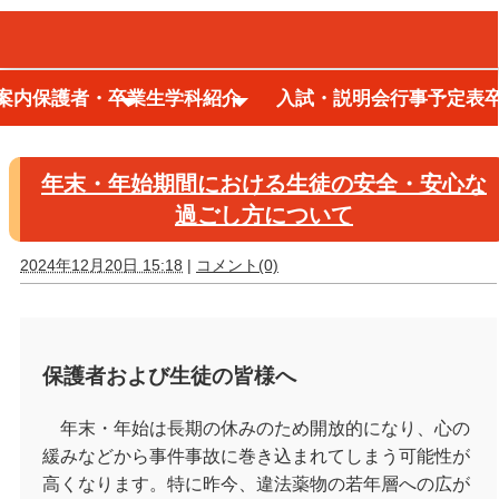
案内
保護者・卒業生
学科紹介
入試・説明会
行事予定表
2024年12月アーカイブ
年末・年始期間における生徒の安全・安心な
過ごし方について
2024年12月20日 15:18
|
コメント(0)
保護者および生徒の皆様へ
年末・年始は長期の休みのため開放的になり、心の
緩みなどから事件事故に巻き込まれてしまう可能性が
高くなります。特に昨今、違法薬物の若年層への広が